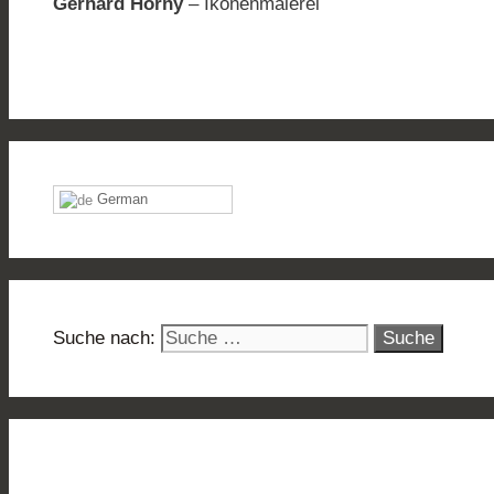
Gerhard Horny
– Ikonenmalerei
German
Suche nach: