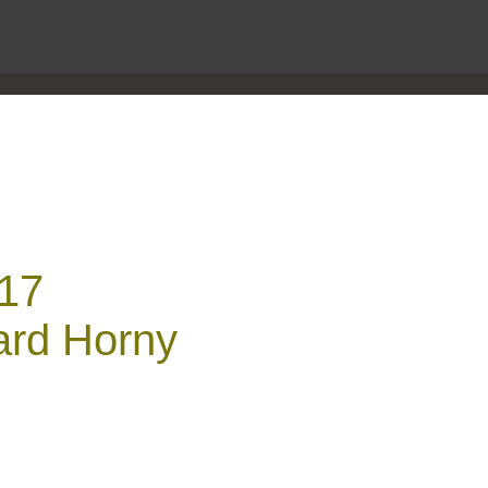
017
ard Horny